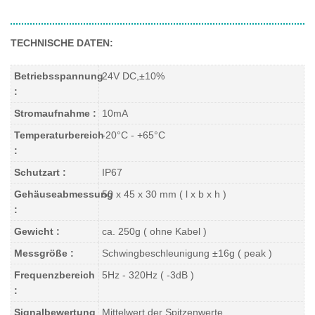
TECHNISCHE DATEN:
Betriebsspannung
24V DC,±10%
:
Stromaufnahme :
10mA
Temperaturbereich
-20°C - +65°C
:
Schutzart :
IP67
Gehäuseabmessung
50 x 45 x 30 mm ( l x b x h )
:
Gewicht :
ca. 250g ( ohne Kabel )
Messgröße :
Schwingbeschleunigung ±16g ( peak )
Frequenzbereich
5Hz - 320Hz ( -3dB )
:
Signalbewertung
Mittelwert der Spitzenwerte