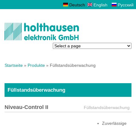
Deutsch
English
Русский
Sie sind hier
Startseite
»
Produkte
» Füllstandsüberwachung
Füllstandsüberwachung
Niveau-Control II
Füllstandsüberwachung
Zuverlässige